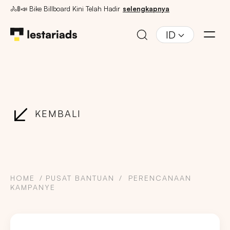
🚴🚦📣 Bike Billboard Kini Telah Hadir
selengkapnya
ID
KEMBALI
HOME
PUSAT BANTUAN
PERENCANAAN
KAMPANYE