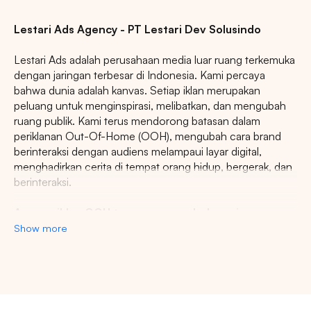
Lestari Ads Agency - PT Lestari Dev Solusindo
Lestari Ads adalah perusahaan media luar ruang terkemuka
dengan jaringan terbesar di Indonesia. Kami percaya
bahwa dunia adalah kanvas. Setiap iklan merupakan
peluang untuk menginspirasi, melibatkan, dan mengubah
ruang publik. Kami terus mendorong batasan dalam
periklanan Out-Of-Home (OOH), mengubah cara brand
berinteraksi dengan audiens melampaui layar digital,
menghadirkan cerita di tempat orang hidup, bergerak, dan
berinteraksi.
Agency iklan OOH terpercaya se-Indonesia
Show more
Lestari Ads Agency berupaya menyediakan spot iklan
terbaik untuk promosi brand anda dan menciptakan narasi
yang menarik atensi imajinasi banyak orang. Spesialisasi
kami dalam memberikan spot iklan strategis dan format
inovatif memastikan pesan anda tidak hanya menjangkau,