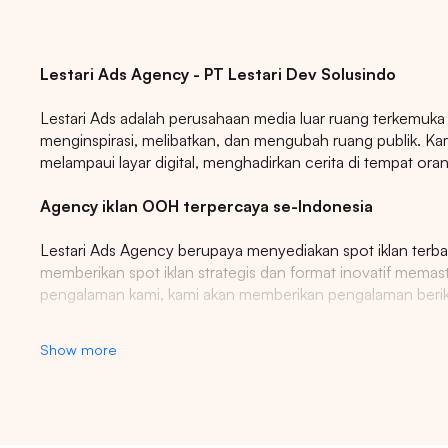
Lestari Ads Agency - PT Lestari Dev Solusindo
Lestari Ads adalah perusahaan media luar ruang terkemuka
menginspirasi, melibatkan, dan mengubah ruang publik. 
melampaui layar digital, menghadirkan cerita di tempat oran
Agency iklan OOH terpercaya se-Indonesia
Lestari Ads Agency berupaya menyediakan spot iklan terbai
memberikan spot iklan strategis dan format inovatif mem
pengalaman kami, kami akan memberikan pengalaman berikla
Temukan billboard berkualitas dengan berbagai pili
Show more
iklan luar ruang, papan reklame digital, papan reklame tradisi
iklan format besar, tampilan iklan, media ooh, papan reklame ik
Tips: 
poster, iklan papan reklame bergerak, iklan transit digital, oo