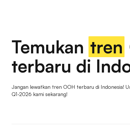
taksi, iklan halte bus, iklan pejalan kaki, kios iklan, solus
papan reklame pintar, iklan ooh kontekstual, iklan ooh geo
kampanye ooh skala besar, efektivitas iklan luar ruang, desa
manajemen kampanye ooh, tampilan digital luar ruang, pembeli
ruang, iklan pembungkus bus, papan reklame bercahaya, ikl
hambatan, iklan stasiun kereta, kampanye iklan luar ruang,
kota, kampanye luar ruang skala besar, solusi ooh terintegras
Temukan
tren
Market populer
DKI JAK
raya, optimasi media ooh, layar luar ruang digital, iklan ooh b
konsumen ooh, iklan visibilitas merek luar ruang, iklan papa
solusi ooh fleksibel, iklan luar ruang berkelanjutan, papan 
terbaru di Ind
Tanya Jawab
Tentang Kami
Jangan lewatkan tren OOH terbaru di Indonesia! 
Q1-2026 kami sekarang!