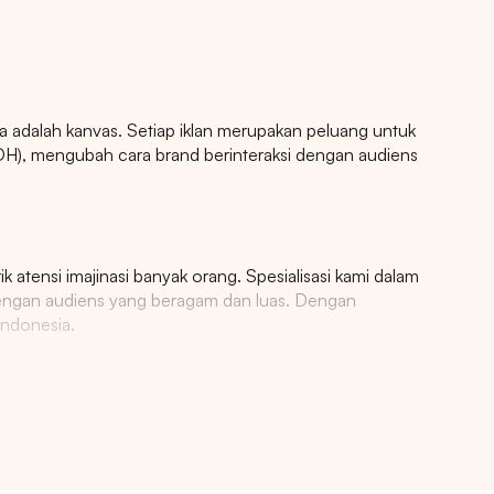
a adalah kanvas. Setiap iklan merupakan peluang untuk
H), mengubah cara brand berinteraksi dengan audiens
atensi imajinasi banyak orang. Spesialisasi kami dalam
dengan audiens yang beragam dan luas. Dengan
Indonesia.
g, iklan ooh digital, papan reklame led, papan reklame statis,
n, papan reklame digital, signage digital, iklan ritel, iklan
an kami
ahraga, iklan luar ruang digital, iklan transportasi umum, iklan