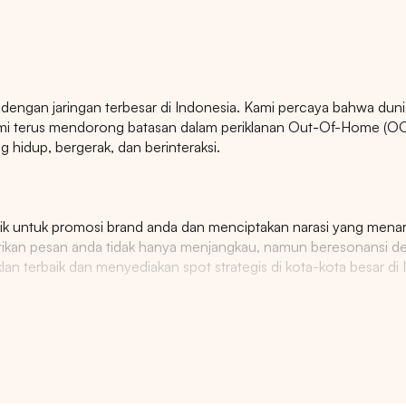
 dengan jaringan terbesar di Indonesia. Kami percaya bahwa duni
Kami terus mendorong batasan dalam periklanan Out-Of-Home (OO
g hidup, bergerak, dan berinteraksi.
k untuk promosi brand anda dan menciptakan narasi yang menarik 
astikan pesan anda tidak hanya menjangkau, namun beresonansi 
n terbaik dan menyediakan spot strategis di kota-kota besar di 
Pencarian
han ukuran dan dimensi
onal, iklan transportasi, iklan furnitur jalan, papan tanda luar ruan
lan, layar digital luar ruang, iklan urban, papan reklame pinggir jala
Pilih
Semua Provinsi
untuk melihat semua titik ikl
h interaktif, iklan bandara, iklan mal, iklan bioskop, iklan tempat ol