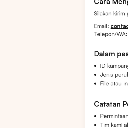
Cara Men
Silakan kirim
Email:
conta
Telepon/WA
Dalam pes
ID kampan
Jenis peru
File atau 
Catatan P
Permintaan
Tim kami a