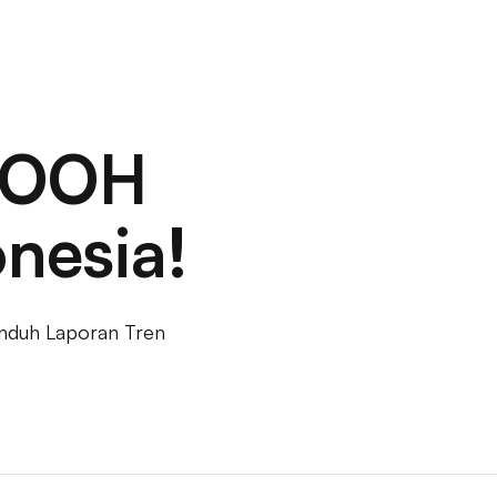
i media luar ruang, pemasaran papan reklame, strategi iklan ooh, per
targeted, ooh berbasis lokasi, iklan luar ruang pintar, programma
in papan reklame, lokasi papan reklame lalu lintas tinggi, ooh hype
 media ooh, iklan digital pinggir jalan, iklan stasiun metro, ikla
an pembungkus gedung, iklan luar ruang bermerek, jaringan papan 
 iklan ooh berbasis acara, strategi pembelian media ooh, ooh ber
i, jaringan digital ooh, iklan kota pintar, solusi papan reklame ber
OOH
ARTA
BALI
SUMATERA UTARA
JAWA TENGAH
erdampak tinggi, signage digital ritel, iklan papan reklame interakti
n reklame bertarget, layar iklan digital, iklan papan reklame urba
reklame energi terbarukan, papan reklame tenaga surya, ooh untuk b
onesia!
Unduh Laporan Tren