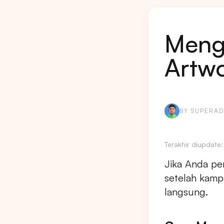
Meng
Artwo
BY SUPERAD
Terakhir diupdate
Jika Anda pe
setelah kampa
langsung.