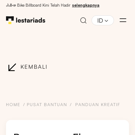
🚴🚦📣 Bike Billboard Kini Telah Hadir
selengkapnya
ID
KEMBALI
HOME
PUSAT BANTUAN
PANDUAN KREATIF