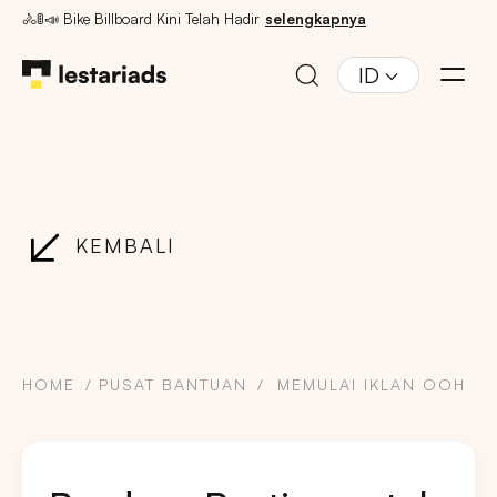
🚴🚦📣 Bike Billboard Kini Telah Hadir
selengkapnya
ID
KEMBALI
HOME
PUSAT BANTUAN
MEMULAI IKLAN OOH