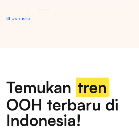
Agency iklan OOH terpercaya se-Indonesia
Show more
Lestari Ads Agency berupaya menyediakan spot iklan
terbaik untuk promosi brand anda dan menciptakan narasi
yang menarik atensi imajinasi banyak orang. Spesialisasi
kami dalam memberikan spot iklan strategis dan format
inovatif memastikan pesan anda tidak hanya menjangkau,
namun beresonansi dengan audiens yang beragam dan
luas. Dengan pengalaman kami, kami akan memberikan
pengalaman beriklan terbaik dan menyediakan spot
strategis di kota-kota besar di Indonesia.
Temukan
tren
Temukan billboard berkualitas dengan berbagai
OOH terbaru di
pilihan ukuran dan dimensi
Indonesia!
iklan luar ruang, papan reklame digital, papan reklame
tradisional, iklan transportasi, iklan furnitur jalan, papan
tanda luar ruang, iklan ooh digital, papan reklame led,
papan reklame statis, iklan format besar, tampilan iklan,