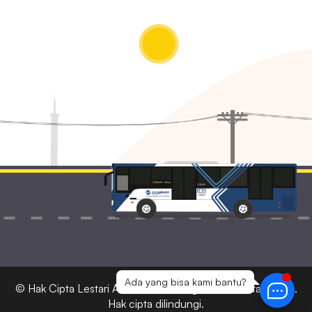
Ada yang bisa kami bantu?
© Hak Cipta
Lestari Ads
2026 — Bagian dari Lestari Corp.
Hak cipta dilindungi.