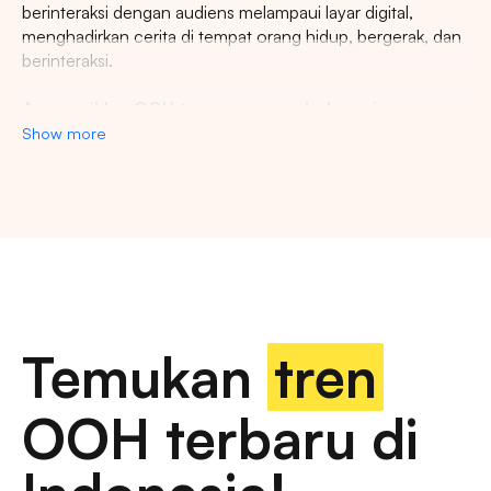
berinteraksi dengan audiens melampaui layar digital,
menghadirkan cerita di tempat orang hidup, bergerak, dan
berinteraksi.
Agency iklan OOH terpercaya se-Indonesia
Show more
Lestari Ads Agency berupaya menyediakan spot iklan
terbaik untuk promosi brand anda dan menciptakan narasi
yang menarik atensi imajinasi banyak orang. Spesialisasi
kami dalam memberikan spot iklan strategis dan format
inovatif memastikan pesan anda tidak hanya menjangkau,
namun beresonansi dengan audiens yang beragam dan
luas. Dengan pengalaman kami, kami akan memberikan
pengalaman beriklan terbaik dan menyediakan spot
strategis di kota-kota besar di Indonesia.
Temukan
tren
Temukan billboard berkualitas dengan berbagai
OOH terbaru di
pilihan ukuran dan dimensi
iklan luar ruang, papan reklame digital, papan reklame