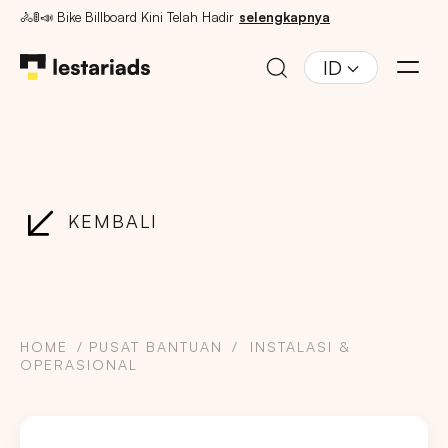
🚴🚦📣 Bike Billboard Kini Telah Hadir
selengkapnya
ID
KEMBALI
HOME
PUSAT BANTUAN
INSTALASI &
OPERASIONAL