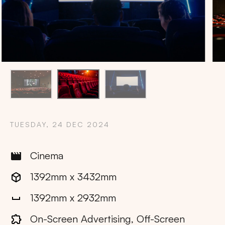
TUESDAY, 24 DEC 2024
Cinema
1392mm x 3432mm
1392mm x 2932mm
Copy
On-Screen Advertising, Off-Screen