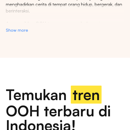
menghadirkan cerita di tempat orang hidup, bergerak, dan
berinteraksi.
Agency iklan OOH terpercaya se-Indonesia
Show more
Lestari Ads Agency berupaya menyediakan spot iklan
terbaik untuk promosi brand anda dan menciptakan narasi
Pencarian
yang menarik atensi imajinasi banyak orang. Spesialisasi
kami dalam memberikan spot iklan strategis dan format
inovatif memastikan pesan anda tidak hanya menjangkau,
Tips: Pilih
Semua Provinsi
untuk melihat
namun beresonansi dengan audiens yang beragam dan
semua titik iklan kami
luas. Dengan pengalaman kami, kami akan memberikan
pengalaman beriklan terbaik dan menyediakan spot
strategis di kota-kota besar di Indonesia.
Temukan
tren
Temukan billboard berkualitas dengan berbagai
OOH terbaru di
pilihan ukuran dan dimensi
Market populer
Indonesia!
iklan luar ruang, papan reklame digital, papan reklame
tradisional, iklan transportasi, iklan furnitur jalan, papan
DKI JAKARTA
BALI
SUMATERA UTARA