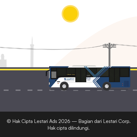
© Hak Cipta
Lestari Ads
2026 — Bagian dari Lestari Corp.
Hak cipta dilindungi.