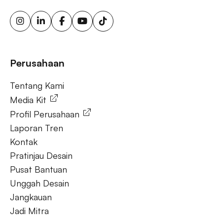
solusi ooh fleksibel, iklan luar ruang berkelanjutan, papan
reklame energi terbarukan, papan reklame tenaga surya,
ooh untuk bisnis kecil, aktivasi merek luar ruang.
Tanya Jawab
Perusahaan
Tentang Kami
Tentang Kami
Media Kit
Profil Perusahaan
Laporan Tren
Kontak
Pratinjau Desain
Pusat Bantuan
Unggah Desain
Jangkauan
Jadi Mitra