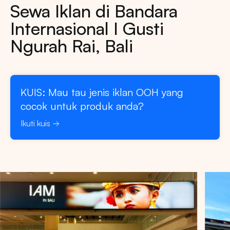
Sewa Iklan di Bandara
Internasional I Gusti
Ngurah Rai, Bali
KUIS: Mau tau jenis iklan OOH yang
cocok untuk produk anda?
Ikuti kuis