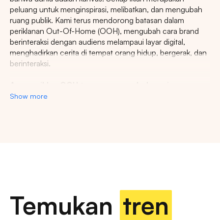
peluang untuk menginspirasi, melibatkan, dan mengubah
ruang publik. Kami terus mendorong batasan dalam
periklanan Out-Of-Home (OOH), mengubah cara brand
berinteraksi dengan audiens melampaui layar digital,
menghadirkan cerita di tempat orang hidup, bergerak, dan
berinteraksi.
Agency iklan OOH terpercaya se-Indonesia
Show more
Pencarian
Lestari Ads Agency berupaya menyediakan spot iklan
terbaik untuk promosi brand anda dan menciptakan narasi
yang menarik atensi imajinasi banyak orang. Spesialisasi
Tips: Pilih
Semua Provinsi
untuk melihat
kami dalam memberikan spot iklan strategis dan format
inovatif memastikan pesan anda tidak hanya menjangkau,
semua titik iklan kami
namun beresonansi dengan audiens yang beragam dan
luas. Dengan pengalaman kami, kami akan memberikan
pengalaman beriklan terbaik dan menyediakan spot
strategis di kota-kota besar di Indonesia.
Temukan
tren
Temukan billboard berkualitas dengan berbagai