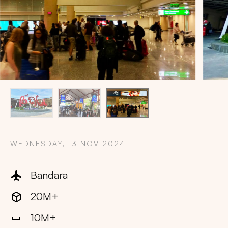
WEDNESDAY, 13 NOV 2024
Bandara
20M+
Copy
10M+