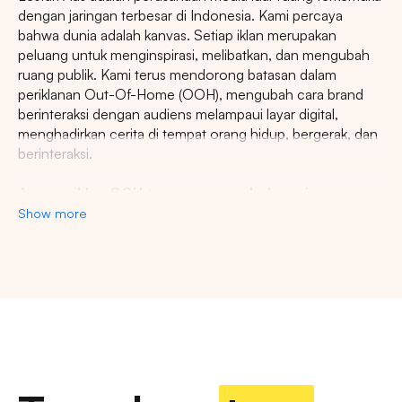
dengan jaringan terbesar di Indonesia. Kami percaya
bahwa dunia adalah kanvas. Setiap iklan merupakan
peluang untuk menginspirasi, melibatkan, dan mengubah
ruang publik. Kami terus mendorong batasan dalam
periklanan Out-Of-Home (OOH), mengubah cara brand
berinteraksi dengan audiens melampaui layar digital,
menghadirkan cerita di tempat orang hidup, bergerak, dan
berinteraksi.
Agency iklan OOH terpercaya se-Indonesia
Show more
Lestari Ads Agency berupaya menyediakan spot iklan
terbaik untuk promosi brand anda dan menciptakan narasi
yang menarik atensi imajinasi banyak orang. Spesialisasi
kami dalam memberikan spot iklan strategis dan format
Pencarian
inovatif memastikan pesan anda tidak hanya menjangkau,
namun beresonansi dengan audiens yang beragam dan
luas. Dengan pengalaman kami, kami akan memberikan
Tips: Pilih
Semua Provinsi
untuk melihat
pengalaman beriklan terbaik dan menyediakan spot
semua titik iklan kami
strategis di kota-kota besar di Indonesia.