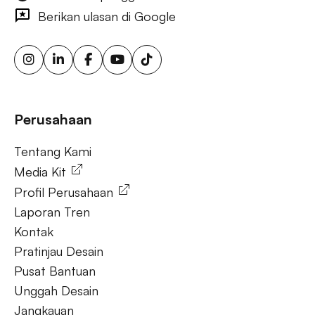
bertarget, layar iklan digital, iklan papan reklame urban, iklan
Berikan ulasan di Google
ooh yang dipicu cuaca, papan reklame sensor gerak,
solusi ooh fleksibel, iklan luar ruang berkelanjutan, papan
reklame energi terbarukan, papan reklame tenaga surya,
ooh untuk bisnis kecil, aktivasi merek luar ruang.
Tanya Jawab
Perusahaan
Tentang Kami
Tentang Kami
Media Kit
Profil Perusahaan
Laporan Tren
Kontak
Pratinjau Desain
Pusat Bantuan
Unggah Desain
Jangkauan