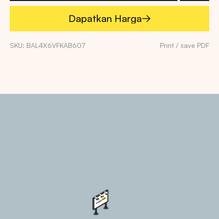
Dapatkan Harga
Dapatkan Harga
SKU: BAL4X6VFKAB607
Print / save PDF