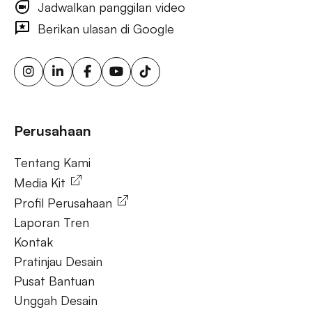
Jadwalkan panggilan video
iklan visibilitas merek luar ruang, iklan papan reklame
bertarget, layar iklan digital, iklan papan reklame urban, iklan
Berikan ulasan di Google
ooh yang dipicu cuaca, papan reklame sensor gerak,
solusi ooh fleksibel, iklan luar ruang berkelanjutan, papan
reklame energi terbarukan, papan reklame tenaga surya,
ooh untuk bisnis kecil, aktivasi merek luar ruang.
Tanya Jawab
Perusahaan
Tentang Kami
Tentang Kami
Media Kit
Profil Perusahaan
Laporan Tren
Kontak
Pratinjau Desain
Pusat Bantuan
Unggah Desain