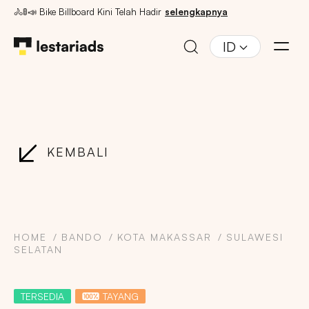
🚴🚦📣 Bike Billboard Kini Telah Hadir
selengkapnya
ID
KEMBALI
HOME
BANDO
KOTA MAKASSAR
SULAWESI
SELATAN
TERSEDIA
TAYANG