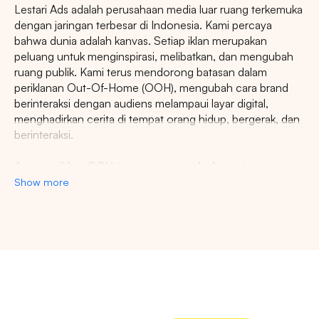
Lestari Ads adalah perusahaan media luar ruang terkemuka
dengan jaringan terbesar di Indonesia. Kami percaya
bahwa dunia adalah kanvas. Setiap iklan merupakan
peluang untuk menginspirasi, melibatkan, dan mengubah
ruang publik. Kami terus mendorong batasan dalam
periklanan Out-Of-Home (OOH), mengubah cara brand
berinteraksi dengan audiens melampaui layar digital,
menghadirkan cerita di tempat orang hidup, bergerak, dan
berinteraksi.
Agency iklan OOH terpercaya se-Indonesia
Show more
Lestari Ads Agency berupaya menyediakan spot iklan
terbaik untuk promosi brand anda dan menciptakan narasi
yang menarik atensi imajinasi banyak orang. Spesialisasi
kami dalam memberikan spot iklan strategis dan format
Pencarian
inovatif memastikan pesan anda tidak hanya menjangkau,
namun beresonansi dengan audiens yang beragam dan
luas. Dengan pengalaman kami, kami akan memberikan
Tips: Pilih
Semua Provinsi
untuk melihat
pengalaman beriklan terbaik dan menyediakan spot