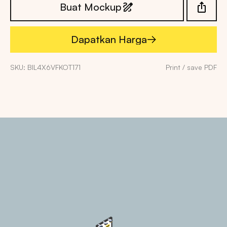
Buat Mockup
Dapatkan Harga
Dapatkan Harga
SKU: BIL4X6VFKOT171
Print / save PDF