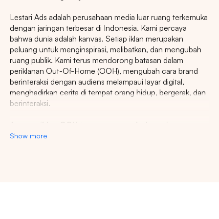
Lestari Ads adalah perusahaan media luar ruang terkemuka
dengan jaringan terbesar di Indonesia. Kami percaya
bahwa dunia adalah kanvas. Setiap iklan merupakan
peluang untuk menginspirasi, melibatkan, dan mengubah
ruang publik. Kami terus mendorong batasan dalam
periklanan Out-Of-Home (OOH), mengubah cara brand
berinteraksi dengan audiens melampaui layar digital,
menghadirkan cerita di tempat orang hidup, bergerak, dan
berinteraksi.
Agency iklan OOH terpercaya se-Indonesia
Show more
Lestari Ads Agency berupaya menyediakan spot iklan
terbaik untuk promosi brand anda dan menciptakan narasi
yang menarik atensi imajinasi banyak orang. Spesialisasi
kami dalam memberikan spot iklan strategis dan format
Pencarian
inovatif memastikan pesan anda tidak hanya menjangkau,
namun beresonansi dengan audiens yang beragam dan
luas. Dengan pengalaman kami, kami akan memberikan
Tips: Pilih
Semua Provinsi
untuk melihat