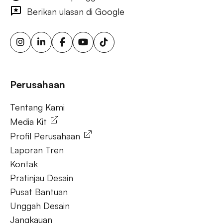
bertarget, layar iklan digital, iklan papan reklame urban, iklan
Berikan ulasan di Google
ooh yang dipicu cuaca, papan reklame sensor gerak,
solusi ooh fleksibel, iklan luar ruang berkelanjutan, papan
reklame energi terbarukan, papan reklame tenaga surya,
ooh untuk bisnis kecil, aktivasi merek luar ruang.
Tanya Jawab
Perusahaan
Tentang Kami
Tentang Kami
Media Kit
Profil Perusahaan
Laporan Tren
Kontak
Pratinjau Desain
Pusat Bantuan
Unggah Desain
Jangkauan