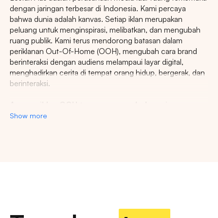
dengan jaringan terbesar di Indonesia. Kami percaya
bahwa dunia adalah kanvas. Setiap iklan merupakan
peluang untuk menginspirasi, melibatkan, dan mengubah
ruang publik. Kami terus mendorong batasan dalam
periklanan Out-Of-Home (OOH), mengubah cara brand
berinteraksi dengan audiens melampaui layar digital,
menghadirkan cerita di tempat orang hidup, bergerak, dan
berinteraksi.
Agency iklan OOH terpercaya se-Indonesia
Show more
Lestari Ads Agency berupaya menyediakan spot iklan
terbaik untuk promosi brand anda dan menciptakan narasi
yang menarik atensi imajinasi banyak orang. Spesialisasi
kami dalam memberikan spot iklan strategis dan format
Pencarian
inovatif memastikan pesan anda tidak hanya menjangkau,
namun beresonansi dengan audiens yang beragam dan
luas. Dengan pengalaman kami, kami akan memberikan
Tips: Pilih
Semua Provinsi
untuk melihat
pengalaman beriklan terbaik dan menyediakan spot
semua titik iklan kami
strategis di kota-kota besar di Indonesia.