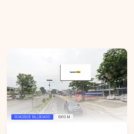
Pencarian
ROADSIDE BILLBOARD
5X10 M
Pilih
Semua Provinsi
untuk melihat semua titik ikl