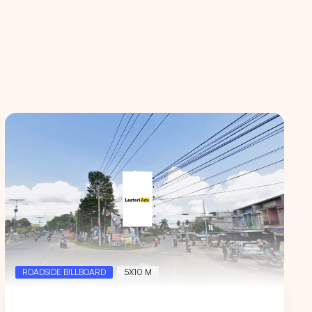
ROADSIDE BILLBOARD
5X10 M
an kami