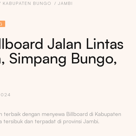
KABUPATEN BUNGO
JAMBI
G
lboard Jalan Lintas
, Simpang Bungo,
2024
n terbaik dengan menyewa Billboard di Kabupaten
a tersibuk dan terpadat di provinsi Jambi.