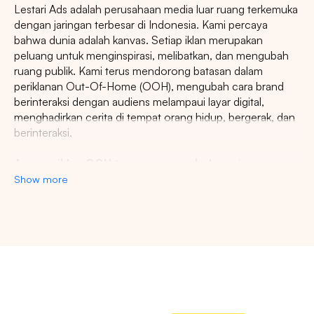
Lestari Ads adalah perusahaan media luar ruang terkemuka
dengan jaringan terbesar di Indonesia. Kami percaya
bahwa dunia adalah kanvas. Setiap iklan merupakan
peluang untuk menginspirasi, melibatkan, dan mengubah
ruang publik. Kami terus mendorong batasan dalam
periklanan Out-Of-Home (OOH), mengubah cara brand
berinteraksi dengan audiens melampaui layar digital,
menghadirkan cerita di tempat orang hidup, bergerak, dan
berinteraksi.
Agency iklan OOH terpercaya se-Indonesia
Show more
Lestari Ads Agency berupaya menyediakan spot iklan
terbaik untuk promosi brand anda dan menciptakan narasi
yang menarik atensi imajinasi banyak orang. Spesialisasi
kami dalam memberikan spot iklan strategis dan format
Pencarian
inovatif memastikan pesan anda tidak hanya menjangkau,
namun beresonansi dengan audiens yang beragam dan
luas. Dengan pengalaman kami, kami akan memberikan
Tips: Pilih
Semua Provinsi
untuk melihat
pengalaman beriklan terbaik dan menyediakan spot