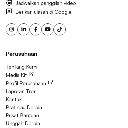
Jadwalkan panggilan video
iklan visibilitas merek luar ruang, iklan papan reklame
bertarget, layar iklan digital, iklan papan reklame urban, iklan
Berikan ulasan di Google
ooh yang dipicu cuaca, papan reklame sensor gerak,
solusi ooh fleksibel, iklan luar ruang berkelanjutan, papan
reklame energi terbarukan, papan reklame tenaga surya,
ooh untuk bisnis kecil, aktivasi merek luar ruang.
Tanya Jawab
Perusahaan
Tentang Kami
Tentang Kami
Media Kit
Profil Perusahaan
Laporan Tren
Kontak
Pratinjau Desain
Pusat Bantuan
Unggah Desain