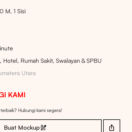
0 M, 1 Sisi
inute
, Hotel, Rumah Sakit, Swalayan & SPBU
umatera Utara
I KAMI
erbaik? Hubungi kami segera!
Buat Mockup