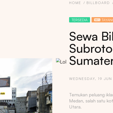
HOME
BILLBOARD
TERSEDIA
TAYAN
Sewa Bi
Subroto
Sumater
WEDNESDAY, 19 JUN
Copy
Temukan peluang ikla
Medan, salah satu kot
Utara.