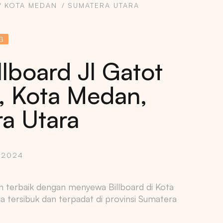
KOTA MEDAN
SUMATERA UTARA
G
llboard Jl Gatot
, Kota Medan,
a Utara
 2024
n terbaik dengan menyewa Billboard di Kota
a tersibuk dan terpadat di provinsi Sumatera