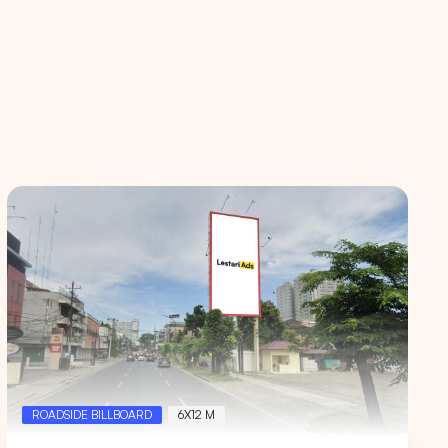
ROADSIDE BILLBOARD
6X12 M
an kami