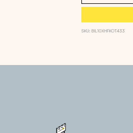
SKU: BIL10XHFKOT433