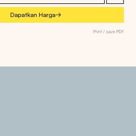
Dapatkan Harga
Dapatkan Harga
Print / save PDF