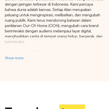
dengan jaringan terbesar di Indonesia. Kami percaya
bahwa dunia adalah kanvas. Setiap iklan merupakan
peluang untuk menginspirasi, melibatkan, dan mengubah
ruang publik. Kami terus mendorong batasan dalam
periklanan Out-Of-Home (OOH), mengubah cara brand
berinteraksi dengan audiens melampaui layar digital,
menghadirkan cerita di tempat orang hidup, bergerak, dan
berinteraksi.
Agency iklan OOH terpercaya se-Indonesia
Show more
Lestari Ads Agency berupaya menyediakan spot iklan
terbaik untuk promosi brand anda dan menciptakan narasi
yang menarik atensi imajinasi banyak orang. Spesialisasi
kami dalam memberikan spot iklan strategis dan format
Pencarian
inovatif memastikan pesan anda tidak hanya menjangkau,
namun beresonansi dengan audiens yang beragam dan
luas. Dengan pengalaman kami, kami akan memberikan
Tips: Pilih
Semua Provinsi
untuk melihat
pengalaman beriklan terbaik dan menyediakan spot
semua titik iklan kami
strategis di kota-kota besar di Indonesia.