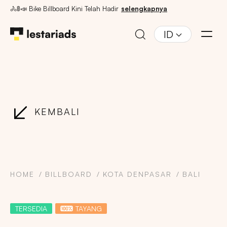
🚴🚦📣 Bike Billboard Kini Telah Hadir
selengkapnya
ID
KEMBALI
HOME
BILLBOARD
KOTA DENPASAR
BALI
TERSEDIA
TAYANG