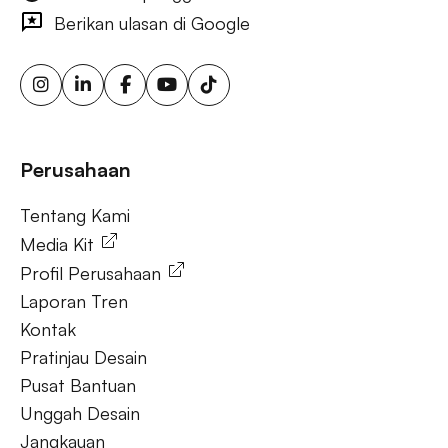
bertarget, layar iklan digital, iklan papan reklame urban, iklan
Berikan ulasan di Google
ooh yang dipicu cuaca, papan reklame sensor gerak,
solusi ooh fleksibel, iklan luar ruang berkelanjutan, papan
reklame energi terbarukan, papan reklame tenaga surya,
ooh untuk bisnis kecil, aktivasi merek luar ruang.
Tanya Jawab
Perusahaan
Tentang Kami
Tentang Kami
Media Kit
Profil Perusahaan
Laporan Tren
Kontak
Pratinjau Desain
Pusat Bantuan
Unggah Desain
Jangkauan