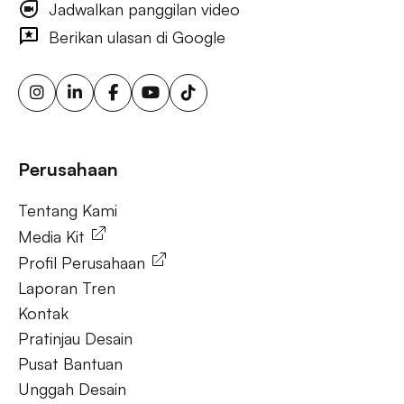
Jadwalkan panggilan video
iklan visibilitas merek luar ruang, iklan papan reklame
bertarget, layar iklan digital, iklan papan reklame urban, iklan
Berikan ulasan di Google
ooh yang dipicu cuaca, papan reklame sensor gerak,
solusi ooh fleksibel, iklan luar ruang berkelanjutan, papan
reklame energi terbarukan, papan reklame tenaga surya,
ooh untuk bisnis kecil, aktivasi merek luar ruang.
Tanya Jawab
Perusahaan
Tentang Kami
Tentang Kami
Media Kit
Profil Perusahaan
Laporan Tren
Kontak
Pratinjau Desain
Pusat Bantuan
Unggah Desain