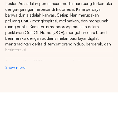
Lestari Ads adalah perusahaan media luar ruang terkemuka
dengan jaringan terbesar di Indonesia. Kami percaya
bahwa dunia adalah kanvas. Setiap iklan merupakan
peluang untuk menginspirasi, melibatkan, dan mengubah
ruang publik. Kami terus mendorong batasan dalam
periklanan Out-Of-Home (OOH), mengubah cara brand
berinteraksi dengan audiens melampaui layar digital,
menghadirkan cerita di tempat orang hidup, bergerak, dan
berinteraksi.
Agency iklan OOH terpercaya se-Indonesia
Show more
Lestari Ads Agency berupaya menyediakan spot iklan
terbaik untuk promosi brand anda dan menciptakan narasi
yang menarik atensi imajinasi banyak orang. Spesialisasi
kami dalam memberikan spot iklan strategis dan format
Pencarian
inovatif memastikan pesan anda tidak hanya menjangkau,
namun beresonansi dengan audiens yang beragam dan
luas. Dengan pengalaman kami, kami akan memberikan
Tips: Pilih
Semua Provinsi
untuk melihat
pengalaman beriklan terbaik dan menyediakan spot