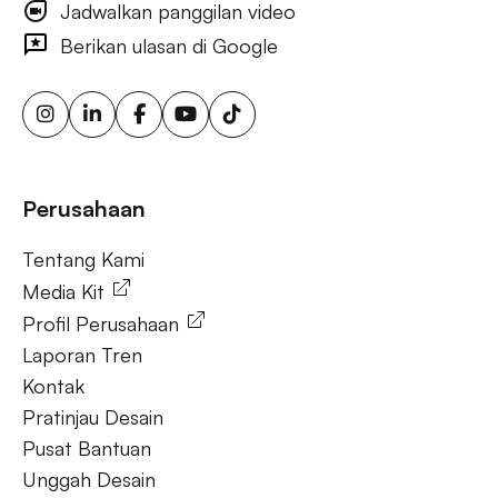
Jadwalkan panggilan video
iklan visibilitas merek luar ruang, iklan papan reklame
bertarget, layar iklan digital, iklan papan reklame urban, iklan
Berikan ulasan di Google
ooh yang dipicu cuaca, papan reklame sensor gerak,
solusi ooh fleksibel, iklan luar ruang berkelanjutan, papan
reklame energi terbarukan, papan reklame tenaga surya,
ooh untuk bisnis kecil, aktivasi merek luar ruang.
Tanya Jawab
Perusahaan
Tentang Kami
Tentang Kami
Media Kit
Profil Perusahaan
Laporan Tren
Kontak
Pratinjau Desain
Pusat Bantuan
Unggah Desain