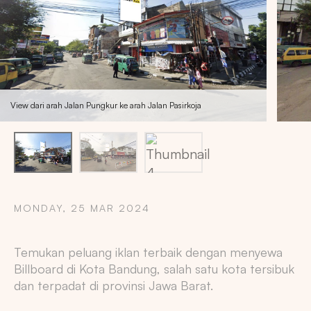
View dari arah Jalan Pungkur ke arah Jalan Pasirkoja
MONDAY, 25 MAR 2024
Copy
Temukan peluang iklan terbaik dengan menyewa
Billboard di Kota Bandung, salah satu kota tersibuk
dan terpadat di provinsi Jawa Barat.