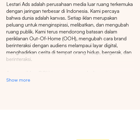
Lestari Ads adalah perusahaan media luar ruang terkemuka
dengan jaringan terbesar di Indonesia. Kami percaya
bahwa dunia adalah kanvas. Setiap iklan merupakan
peluang untuk menginspirasi, melibatkan, dan mengubah
ruang publik. Kami terus mendorong batasan dalam
periklanan Out-Of-Home (OOH), mengubah cara brand
berinteraksi dengan audiens melampaui layar digital,
menghadirkan cerita di tempat orang hidup, bergerak, dan
berinteraksi.
Agency iklan OOH terpercaya se-Indonesia
Show more
Lestari Ads Agency berupaya menyediakan spot iklan
terbaik untuk promosi brand anda dan menciptakan narasi
yang menarik atensi imajinasi banyak orang. Spesialisasi
kami dalam memberikan spot iklan strategis dan format
Pencarian
inovatif memastikan pesan anda tidak hanya menjangkau,
namun beresonansi dengan audiens yang beragam dan
luas. Dengan pengalaman kami, kami akan memberikan
Tips: Pilih
Semua Provinsi
untuk melihat
pengalaman beriklan terbaik dan menyediakan spot