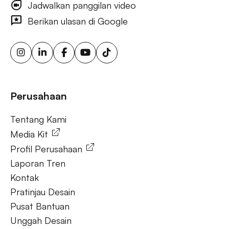
Jadwalkan panggilan video
iklan visibilitas merek luar ruang, iklan papan reklame
bertarget, layar iklan digital, iklan papan reklame urban, iklan
Berikan ulasan di Google
ooh yang dipicu cuaca, papan reklame sensor gerak,
solusi ooh fleksibel, iklan luar ruang berkelanjutan, papan
reklame energi terbarukan, papan reklame tenaga surya,
ooh untuk bisnis kecil, aktivasi merek luar ruang.
Tanya Jawab
Perusahaan
Tentang Kami
Tentang Kami
Media Kit
Profil Perusahaan
Laporan Tren
Kontak
Pratinjau Desain
Pusat Bantuan
Unggah Desain