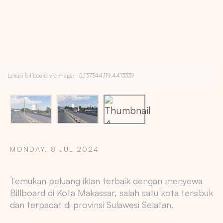
Lokasi billboard via maps: -5.137344,119.4413339
MONDAY, 8 JUL 2024
Copy
Temukan peluang iklan terbaik dengan menyewa
Billboard di Kota Makassar, salah satu kota tersibuk
dan terpadat di provinsi Sulawesi Selatan.