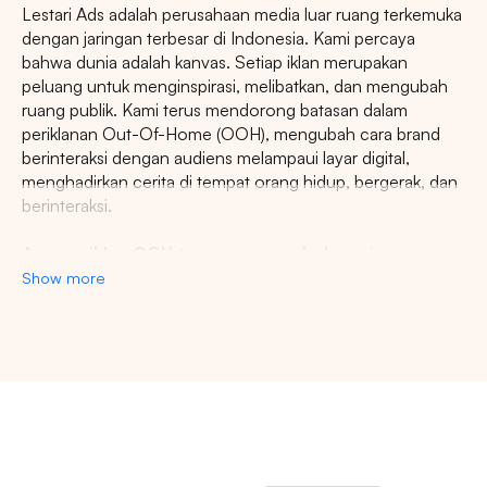
Lestari Ads adalah perusahaan media luar ruang terkemuka
dengan jaringan terbesar di Indonesia. Kami percaya
bahwa dunia adalah kanvas. Setiap iklan merupakan
peluang untuk menginspirasi, melibatkan, dan mengubah
ruang publik. Kami terus mendorong batasan dalam
periklanan Out-Of-Home (OOH), mengubah cara brand
berinteraksi dengan audiens melampaui layar digital,
menghadirkan cerita di tempat orang hidup, bergerak, dan
berinteraksi.
Agency iklan OOH terpercaya se-Indonesia
Show more
Lestari Ads Agency berupaya menyediakan spot iklan
terbaik untuk promosi brand anda dan menciptakan narasi
yang menarik atensi imajinasi banyak orang. Spesialisasi
kami dalam memberikan spot iklan strategis dan format
Pencarian
inovatif memastikan pesan anda tidak hanya menjangkau,
namun beresonansi dengan audiens yang beragam dan
luas. Dengan pengalaman kami, kami akan memberikan
Tips: Pilih
Semua Provinsi
untuk melihat
pengalaman beriklan terbaik dan menyediakan spot