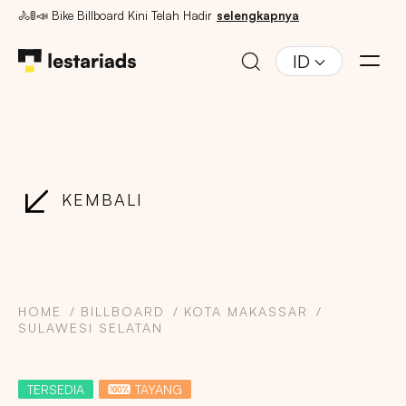
🚴🚦📣 Bike Billboard Kini Telah Hadir
selengkapnya
ID
KEMBALI
HOME
BILLBOARD
KOTA MAKASSAR
SULAWESI SELATAN
TERSEDIA
TAYANG