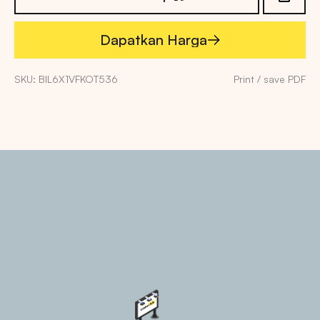
Dapatkan Harga
Dapatkan Harga
SKU: BIL6X1VFKOT536
Print / save PDF