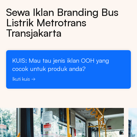
Sewa Iklan Branding Bus
Listrik Metrotrans
Transjakarta
KUIS: Mau tau jenis iklan OOH yang
cocok untuk produk anda?
Ikuti kuis