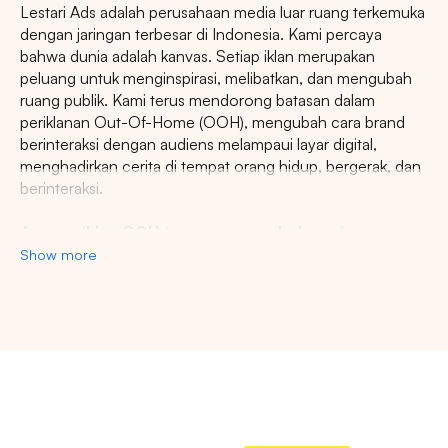
Lestari Ads adalah perusahaan media luar ruang terkemuka
dengan jaringan terbesar di Indonesia. Kami percaya
bahwa dunia adalah kanvas. Setiap iklan merupakan
peluang untuk menginspirasi, melibatkan, dan mengubah
ruang publik. Kami terus mendorong batasan dalam
Pencarian
periklanan Out-Of-Home (OOH), mengubah cara brand
berinteraksi dengan audiens melampaui layar digital,
menghadirkan cerita di tempat orang hidup, bergerak, dan
Tips: Pilih
Semua Provinsi
untuk melihat
berinteraksi.
semua titik iklan kami
Agency iklan OOH terpercaya se-Indonesia
Show more
Lestari Ads Agency berupaya menyediakan spot iklan
terbaik untuk promosi brand anda dan menciptakan narasi
yang menarik atensi imajinasi banyak orang. Spesialisasi
kami dalam memberikan spot iklan strategis dan format
inovatif memastikan pesan anda tidak hanya menjangkau,
Market populer
namun beresonansi dengan audiens yang beragam dan
DKI JAKARTA
BALI
SUMATERA UTARA
luas. Dengan pengalaman kami, kami akan memberikan
pengalaman beriklan terbaik dan menyediakan spot
JAWA TENGAH
RIAU
JAWA BARAT