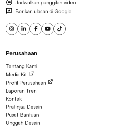
Jadwalkan panggilan video
iklan visibilitas merek luar ruang, iklan papan reklame
bertarget, layar iklan digital, iklan papan reklame urban, iklan
Berikan ulasan di Google
ooh yang dipicu cuaca, papan reklame sensor gerak,
solusi ooh fleksibel, iklan luar ruang berkelanjutan, papan
reklame energi terbarukan, papan reklame tenaga surya,
ooh untuk bisnis kecil, aktivasi merek luar ruang.
Tanya Jawab
Perusahaan
Tentang Kami
Tentang Kami
Media Kit
Profil Perusahaan
Laporan Tren
Kontak
Pratinjau Desain
Pusat Bantuan
Unggah Desain