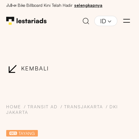
🚴🚦📣 Bike Billboard Kini Telah Hadir
selengkapnya
ID
KEMBALI
HOME
TRANSIT AD
TRANSJAKARTA
DKI
JAKARTA
TAYANG