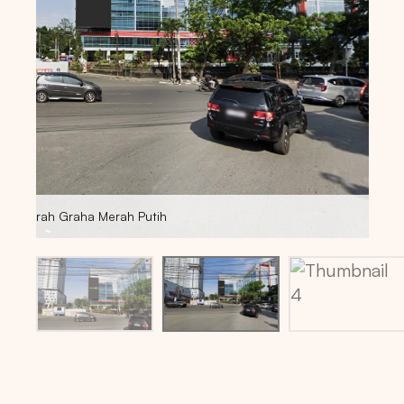
Lokasi billboard via maps: 3.5930591,98.6767751