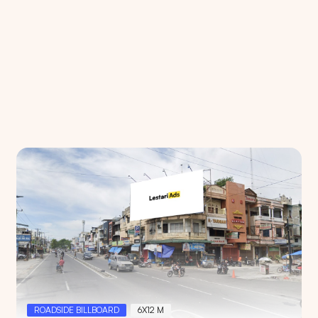
Pencarian
Pilih
Semua Provinsi
untuk melihat semua titik ikl
ROADSIDE BILLBOARD
6X12 M