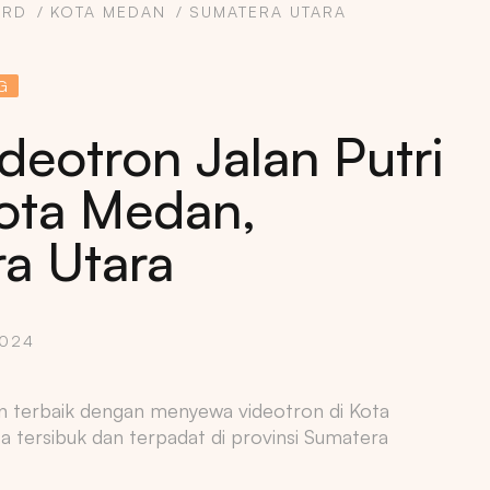
ARD
KOTA MEDAN
SUMATERA UTARA
G
deotron Jalan Putri
Kota Medan,
a Utara
2024
n terbaik dengan menyewa videotron di Kota
a tersibuk dan terpadat di provinsi Sumatera