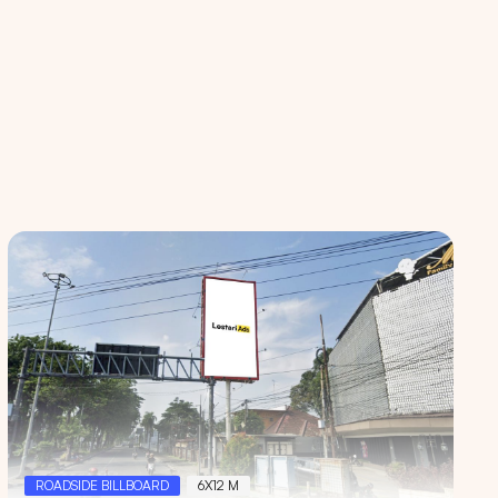
an kami
ROADSIDE BILLBOARD
6X12 M