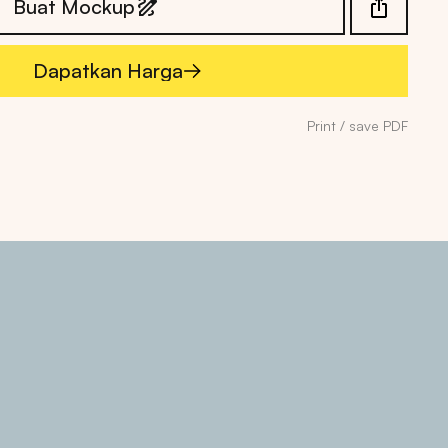
Buat Mockup
Dapatkan Harga
Dapatkan Harga
Print / save PDF