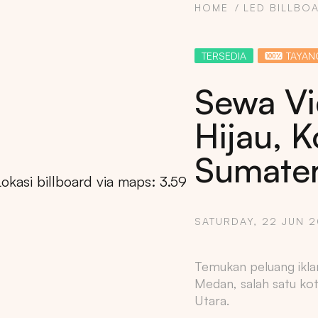
HOME
LED BILLBO
TERSEDIA
TAYAN
Sewa Vi
Hijau, 
Sumater
SATURDAY, 22 JUN 
Copy
Temukan peluang ikla
Medan, salah satu kot
Utara.