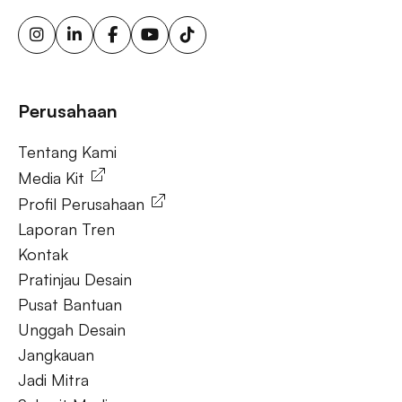
solusi ooh fleksibel, iklan luar ruang berkelanjutan, papan
reklame energi terbarukan, papan reklame tenaga surya,
Market populer
ooh untuk bisnis kecil, aktivasi merek luar ruang.
DKI JAKARTA
BALI
SUMATERA UTARA
Tanya Jawab
Perusahaan
Tentang Kami
JAWA TENGAH
RIAU
JAWA BARAT
Tentang Kami
Media Kit
Profil Perusahaan
Laporan Tren
Kontak
Pratinjau Desain
Pusat Bantuan
Unggah Desain
Jangkauan
Jadi Mitra