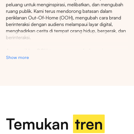
peluang untuk menginspirasi, melibatkan, dan mengubah
ruang publik. Kami terus mendorong batasan dalam
periklanan Out-Of-Home (OOH), mengubah cara brand
berinteraksi dengan audiens melampaui layar digital,
menghadirkan cerita di tempat orang hidup, bergerak, dan
berinteraksi.
Agency iklan OOH terpercaya se-Indonesia
Show more
Lestari Ads Agency berupaya menyediakan spot iklan
terbaik untuk promosi brand anda dan menciptakan narasi
yang menarik atensi imajinasi banyak orang. Spesialisasi
kami dalam memberikan spot iklan strategis dan format
inovatif memastikan pesan anda tidak hanya menjangkau,
namun beresonansi dengan audiens yang beragam dan
luas. Dengan pengalaman kami, kami akan memberikan
pengalaman beriklan terbaik dan menyediakan spot
strategis di kota-kota besar di Indonesia.
Temukan
tren
Temukan billboard berkualitas dengan berbagai