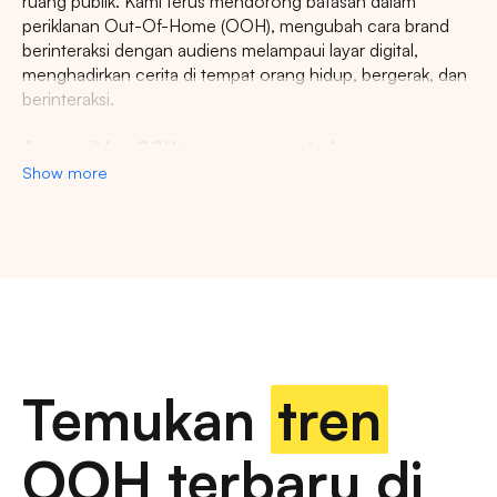
ruang publik. Kami terus mendorong batasan dalam
periklanan Out-Of-Home (OOH), mengubah cara brand
berinteraksi dengan audiens melampaui layar digital,
menghadirkan cerita di tempat orang hidup, bergerak, dan
berinteraksi.
Agency iklan OOH terpercaya se-Indonesia
Show more
Lestari Ads Agency berupaya menyediakan spot iklan
terbaik untuk promosi brand anda dan menciptakan narasi
yang menarik atensi imajinasi banyak orang. Spesialisasi
kami dalam memberikan spot iklan strategis dan format
inovatif memastikan pesan anda tidak hanya menjangkau,
namun beresonansi dengan audiens yang beragam dan
luas. Dengan pengalaman kami, kami akan memberikan
pengalaman beriklan terbaik dan menyediakan spot
strategis di kota-kota besar di Indonesia.
Temukan
tren
Temukan billboard berkualitas dengan berbagai
OOH terbaru di
pilihan ukuran dan dimensi