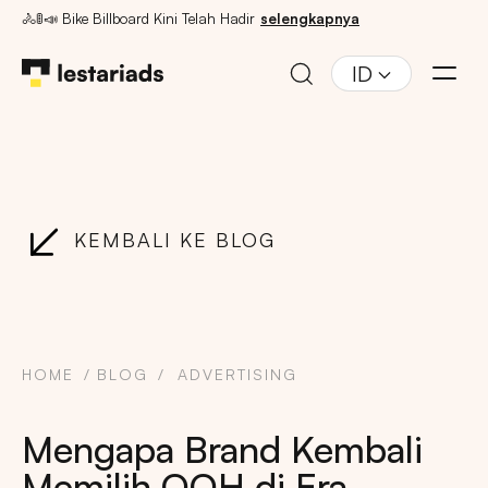
🚴🚦📣 Bike Billboard Kini Telah Hadir
selengkapnya
ID
KEMBALI KE BLOG
HOME
BLOG
ADVERTISING
Mengapa Brand Kembali
Memilih OOH di Era