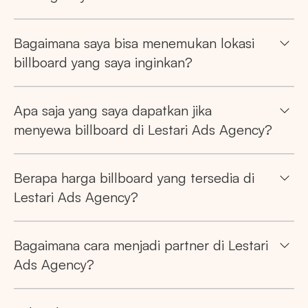
Bagaimana saya bisa menemukan lokasi
billboard yang saya inginkan?
Pencarian
Apa saja yang saya dapatkan jika
menyewa billboard di Lestari Ads Agency?
Tips: Pilih
Semua Provinsi
untuk melihat
semua titik iklan kami
Berapa harga billboard yang tersedia di
Lestari Ads Agency?
Bagaimana cara menjadi partner di Lestari
Ads Agency?
Market populer
DKI JAKARTA
BALI
SUMATERA UTARA