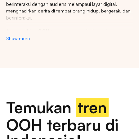
berinteraksi dengan audiens melampaui layar digital,
menghadirkan cerita di tempat orang hidup, bergerak, dan
berinteraksi.
Agency iklan OOH terpercaya se-Indonesia
Show more
Lestari Ads Agency berupaya menyediakan spot iklan
terbaik untuk promosi brand anda dan menciptakan narasi
yang menarik atensi imajinasi banyak orang. Spesialisasi
kami dalam memberikan spot iklan strategis dan format
inovatif memastikan pesan anda tidak hanya menjangkau,
namun beresonansi dengan audiens yang beragam dan
luas. Dengan pengalaman kami, kami akan memberikan
pengalaman beriklan terbaik dan menyediakan spot
strategis di kota-kota besar di Indonesia.
Temukan
tren
Temukan billboard berkualitas dengan berbagai
OOH terbaru di
pilihan ukuran dan dimensi
iklan luar ruang, papan reklame digital, papan reklame