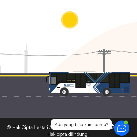
Ada yang bisa kami bantu?
© Hak Cipta
Lestari Ads
2026 — Bagian dari Lestari Corp.
Hak cipta dilindungi.