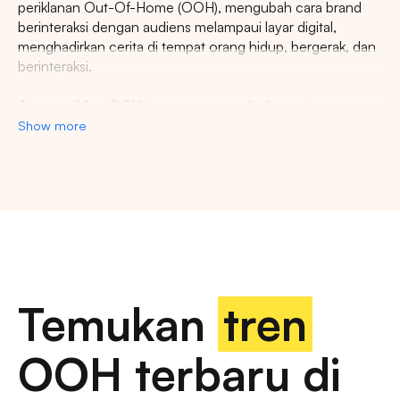
periklanan Out-Of-Home (OOH), mengubah cara brand
berinteraksi dengan audiens melampaui layar digital,
menghadirkan cerita di tempat orang hidup, bergerak, dan
berinteraksi.
Agency iklan OOH terpercaya se-Indonesia
Show more
Lestari Ads Agency berupaya menyediakan spot iklan
terbaik untuk promosi brand anda dan menciptakan narasi
yang menarik atensi imajinasi banyak orang. Spesialisasi
kami dalam memberikan spot iklan strategis dan format
inovatif memastikan pesan anda tidak hanya menjangkau,
namun beresonansi dengan audiens yang beragam dan
luas. Dengan pengalaman kami, kami akan memberikan
pengalaman beriklan terbaik dan menyediakan spot
strategis di kota-kota besar di Indonesia.
Temukan
tren
Temukan billboard berkualitas dengan berbagai
OOH terbaru di
pilihan ukuran dan dimensi