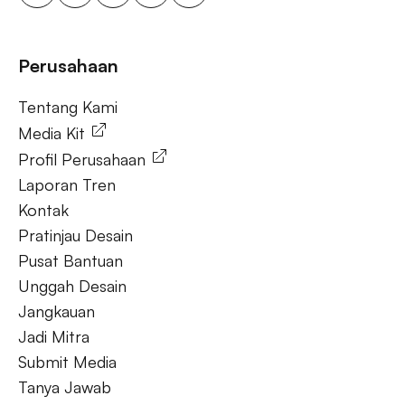
ooh untuk bisnis kecil, aktivasi merek luar ruang.
Tanya Jawab
Perusahaan
Tentang Kami
Tentang Kami
Media Kit
Profil Perusahaan
Laporan Tren
Kontak
Pratinjau Desain
Pusat Bantuan
Unggah Desain
Jangkauan
Jadi Mitra
Submit Media
Tanya Jawab