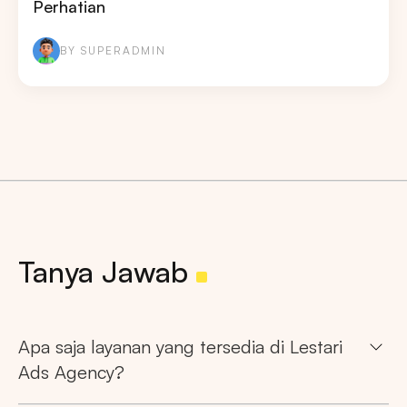
Perhatian
BY SUPERADMIN
Pencarian
Tips: Pilih
Semua Provinsi
untuk melihat
semua titik iklan kami
Tanya Jawab
Apa saja layanan yang tersedia di Lestari
Ads Agency?
Market populer
DKI JAKARTA
BALI
SUMATERA UTARA