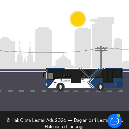
© Hak Cipta
Lestari Ads
2026 — Bagian dari Lestari Corp.
Hak cipta dilindungi.