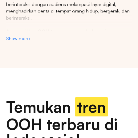
berinteraksi dengan audiens melampaui layar digital,
menghadirkan cerita di tempat orang hidup, bergerak, dan
berinteraksi.
Agency iklan OOH terpercaya se-Indonesia
Show more
Lestari Ads Agency berupaya menyediakan spot iklan
terbaik untuk promosi brand anda dan menciptakan narasi
yang menarik atensi imajinasi banyak orang. Spesialisasi
kami dalam memberikan spot iklan strategis dan format
inovatif memastikan pesan anda tidak hanya menjangkau,
namun beresonansi dengan audiens yang beragam dan
luas. Dengan pengalaman kami, kami akan memberikan
pengalaman beriklan terbaik dan menyediakan spot
strategis di kota-kota besar di Indonesia.
Temukan
tren
Temukan billboard berkualitas dengan berbagai
OOH terbaru di
pilihan ukuran dan dimensi
iklan luar ruang, papan reklame digital, papan reklame