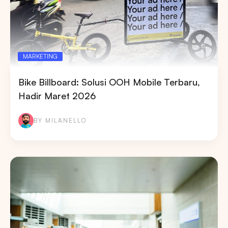
Pencarian
Tips: Pilih
Semua Provinsi
untuk melihat
semua titik iklan kami
MARKETING
Bike Billboard: Solusi OOH Mobile Terbaru,
Hadir Maret 2026
BY MILANELLO
Market populer
DKI JAKARTA
BALI
SUMATERA UTARA
JAWA TENGAH
RIAU
JAWA BARAT