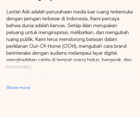
Lestari Ads adalah perusahaan media luar ruang terkemuka
dengan jaringan terbesar di Indonesia. Kami percaya
bahwa dunia adalah kanvas. Setiap iklan merupakan
peluang untuk menginspirasi, melibatkan, dan mengubah
ruang publik. Kami terus mendorong batasan dalam
periklanan Out-Of-Home (OOH), mengubah cara brand
berinteraksi dengan audiens melampaui layar digital,
menghadirkan cerita di tempat orang hidup, bergerak, dan
berinteraksi.
Agency iklan OOH terpercaya se-Indonesia
Show more
Lestari Ads Agency berupaya menyediakan spot iklan
terbaik untuk promosi brand anda dan menciptakan narasi
yang menarik atensi imajinasi banyak orang. Spesialisasi
kami dalam memberikan spot iklan strategis dan format
inovatif memastikan pesan anda tidak hanya menjangkau,
namun beresonansi dengan audiens yang beragam dan
luas. Dengan pengalaman kami, kami akan memberikan