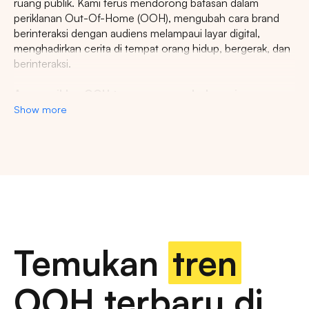
ruang publik. Kami terus mendorong batasan dalam
periklanan Out-Of-Home (OOH), mengubah cara brand
berinteraksi dengan audiens melampaui layar digital,
menghadirkan cerita di tempat orang hidup, bergerak, dan
berinteraksi.
Agency iklan OOH terpercaya se-Indonesia
Show more
Lestari Ads Agency berupaya menyediakan spot iklan
terbaik untuk promosi brand anda dan menciptakan narasi
yang menarik atensi imajinasi banyak orang. Spesialisasi
kami dalam memberikan spot iklan strategis dan format
inovatif memastikan pesan anda tidak hanya menjangkau,
namun beresonansi dengan audiens yang beragam dan
luas. Dengan pengalaman kami, kami akan memberikan
pengalaman beriklan terbaik dan menyediakan spot
strategis di kota-kota besar di Indonesia.
Temukan
tren
Temukan billboard berkualitas dengan berbagai
OOH terbaru di
pilihan ukuran dan dimensi