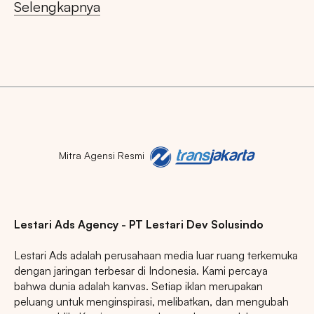
Selengkapnya
Tips: Pilih
Semua Provinsi
untuk melihat
semua titik iklan kami
Market populer
Mitra Agensi Resmi
DKI JAKARTA
BALI
SUMATERA UTARA
JAWA TENGAH
RIAU
JAWA BARAT
Lestari Ads Agency - PT Lestari Dev Solusindo
Lestari Ads adalah perusahaan media luar ruang terkemuka
dengan jaringan terbesar di Indonesia. Kami percaya
bahwa dunia adalah kanvas. Setiap iklan merupakan
peluang untuk menginspirasi, melibatkan, dan mengubah