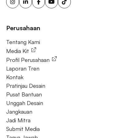
reklame energi terbarukan, papan reklame tenaga surya,
ooh untuk bisnis kecil, aktivasi merek luar ruang.
Tanya Jawab
Perusahaan
Tentang Kami
Tentang Kami
Media Kit
Profil Perusahaan
Laporan Tren
Kontak
Pratinjau Desain
Pusat Bantuan
Unggah Desain
Jangkauan
Jadi Mitra
Submit Media
Tanya Jawab