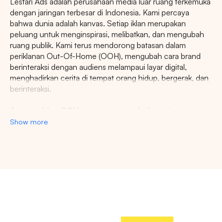
Lestari Ads adalah perusahaan media luar ruang terkemuka
dengan jaringan terbesar di Indonesia. Kami percaya
bahwa dunia adalah kanvas. Setiap iklan merupakan
peluang untuk menginspirasi, melibatkan, dan mengubah
ruang publik. Kami terus mendorong batasan dalam
periklanan Out-Of-Home (OOH), mengubah cara brand
berinteraksi dengan audiens melampaui layar digital,
menghadirkan cerita di tempat orang hidup, bergerak, dan
berinteraksi.
Agency iklan OOH terpercaya se-Indonesia
Show more
Lestari Ads Agency berupaya menyediakan spot iklan
terbaik untuk promosi brand anda dan menciptakan narasi
yang menarik atensi imajinasi banyak orang. Spesialisasi
kami dalam memberikan spot iklan strategis dan format
inovatif memastikan pesan anda tidak hanya menjangkau,
namun beresonansi dengan audiens yang beragam dan
luas. Dengan pengalaman kami, kami akan memberikan
pengalaman beriklan terbaik dan menyediakan spot
strategis di kota-kota besar di Indonesia.