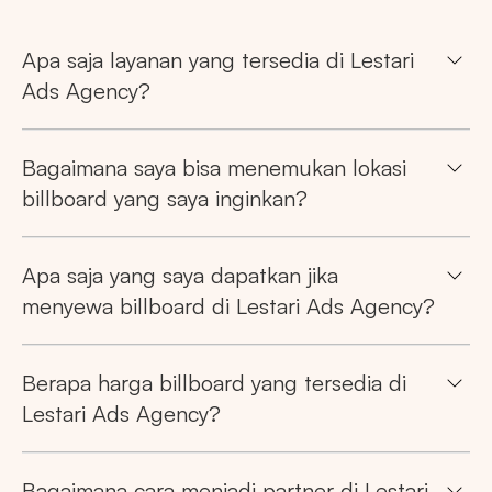
Apa saja layanan yang tersedia di Lestari
Pencarian
Ads Agency?
Tips: Pilih
Semua Provinsi
untuk melihat
Bagaimana saya bisa menemukan lokasi
semua titik iklan kami
billboard yang saya inginkan?
Apa saja yang saya dapatkan jika
menyewa billboard di Lestari Ads Agency?
Market populer
Berapa harga billboard yang tersedia di
DKI JAKARTA
BALI
SUMATERA UTARA
Lestari Ads Agency?
JAWA TENGAH
RIAU
JAWA BARAT
Bagaimana cara menjadi partner di Lestari