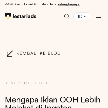
🚴🚦📣 Bike Billboard Kini Telah Hadir
selengkapnya
ID
KEMBALI KE BLOG
HOME
BLOG
OOH
Mengapa Iklan OOH Lebih
Melekat di Ingatan