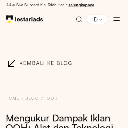
🚴🚦📣 Bike Billboard Kini Telah Hadir
selengkapnya
ID
KEMBALI KE BLOG
HOME
BLOG
OOH
Mengukur Dampak Iklan
OOH: Alat dan Teknologi