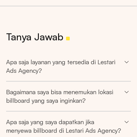
Pencarian
Tips: Pilih
Semua Provinsi
untuk melihat
Tanya Jawab
semua titik iklan kami
Apa saja layanan yang tersedia di Lestari
Ads Agency?
Market populer
Bagaimana saya bisa menemukan lokasi
DKI JAKARTA
BALI
SUMATERA UTARA
billboard yang saya inginkan?
JAWA TENGAH
RIAU
JAWA BARAT
Apa saja yang saya dapatkan jika
menyewa billboard di Lestari Ads Agency?