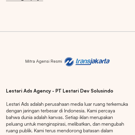
Pencarian
Tips: Pilih
Semua Provinsi
untuk melihat
semua titik iklan kami
Mitra Agensi Resmi
Lestari Ads Agency - PT Lestari Dev Solusindo
Market populer
Lestari Ads adalah perusahaan media luar ruang terkemuka
dengan jaringan terbesar di Indonesia. Kami percaya
DKI JAKARTA
BALI
SUMATERA UTARA
bahwa dunia adalah kanvas. Setiap iklan merupakan
JAWA TENGAH
RIAU
JAWA BARAT
peluang untuk menginspirasi, melibatkan, dan mengubah
ruang publik. Kami terus mendorong batasan dalam