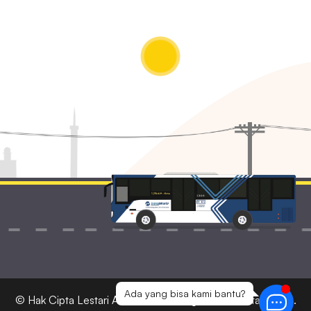
Ada yang bisa kami bantu?
© Hak Cipta
Lestari Ads
2026 — Bagian dari Lestari Corp.