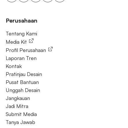
ooh untuk bisnis kecil, aktivasi merek luar ruang.
Tanya Jawab
Perusahaan
Tentang Kami
Tentang Kami
Media Kit
Profil Perusahaan
Laporan Tren
Kontak
Pratinjau Desain
Pusat Bantuan
Unggah Desain
Jangkauan
Jadi Mitra
Submit Media
Tanya Jawab