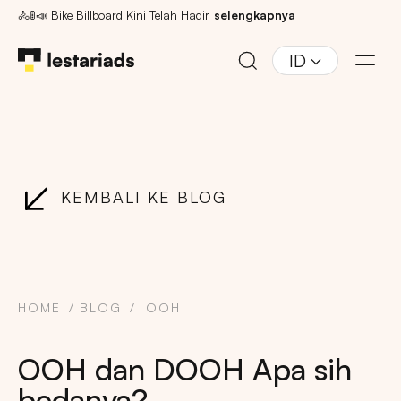
🚴🚦📣 Bike Billboard Kini Telah Hadir
selengkapnya
ID
KEMBALI KE BLOG
HOME
BLOG
OOH
OOH dan DOOH Apa sih
bedanya?