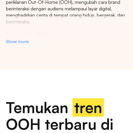
periklanan Out-Of-Home (OOH), mengubah cara brand
berinteraksi dengan audiens melampaui layar digital,
menghadirkan cerita di tempat orang hidup, bergerak, dan
berinteraksi.
Agency iklan OOH terpercaya se-Indonesia
Show more
Lestari Ads Agency berupaya menyediakan spot iklan
terbaik untuk promosi brand anda dan menciptakan narasi
yang menarik atensi imajinasi banyak orang. Spesialisasi
kami dalam memberikan spot iklan strategis dan format
inovatif memastikan pesan anda tidak hanya menjangkau,
namun beresonansi dengan audiens yang beragam dan
luas. Dengan pengalaman kami, kami akan memberikan
pengalaman beriklan terbaik dan menyediakan spot
strategis di kota-kota besar di Indonesia.
Temukan
tren
Temukan billboard berkualitas dengan berbagai
OOH terbaru di
pilihan ukuran dan dimensi
iklan luar ruang, papan reklame digital, papan reklame