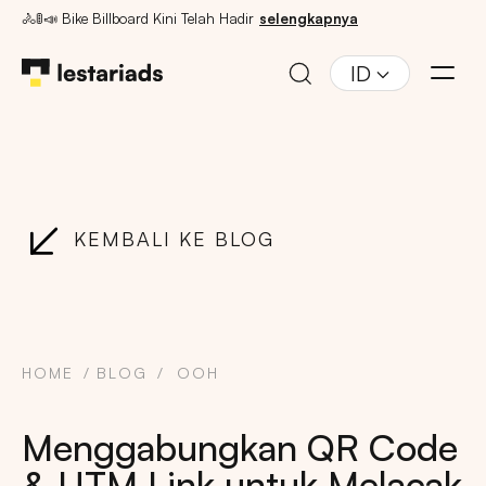
🚴🚦📣 Bike Billboard Kini Telah Hadir
selengkapnya
ID
KEMBALI KE BLOG
HOME
BLOG
OOH
Menggabungkan QR Code
& UTM Link untuk Melacak