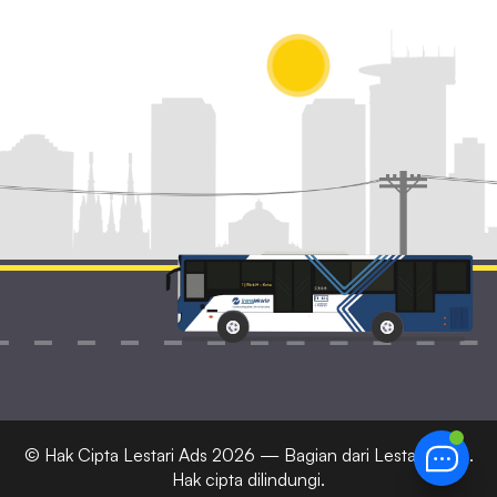
© Hak Cipta
Lestari Ads
2026 — Bagian dari Lestari Corp.
Hak cipta dilindungi.