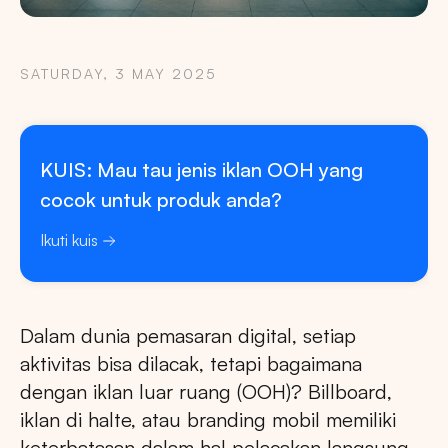
SATURDAY, 3 MAY 2025
KUIS: Mau tau jenis iklan OOH yang
cocok untuk produk anda?
Ikuti kuis
Dalam dunia pemasaran digital, setiap
aktivitas bisa dilacak, tetapi bagaimana
dengan iklan luar ruang (OOH)? Billboard,
iklan di halte, atau branding mobil memiliki
keterbatasan dalam hal pelacakan langsung.