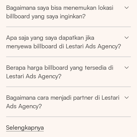
Bagaimana saya bisa menemukan lokasi
billboard yang saya inginkan?
Market populer
Apa saja yang saya dapatkan jika
DKI JAKARTA
BALI
SUMATERA UTARA
menyewa billboard di Lestari Ads Agency?
JAWA TENGAH
RIAU
JAWA BARAT
Berapa harga billboard yang tersedia di
Lestari Ads Agency?
Bagaimana cara menjadi partner di Lestari
Ads Agency?
Selengkapnya