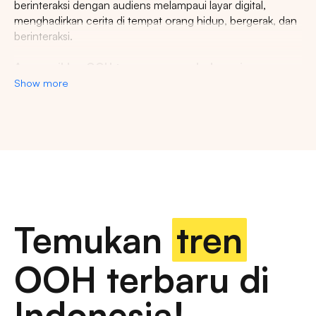
berinteraksi dengan audiens melampaui layar digital,
menghadirkan cerita di tempat orang hidup, bergerak, dan
berinteraksi.
Agency iklan OOH terpercaya se-Indonesia
Show more
Lestari Ads Agency berupaya menyediakan spot iklan
terbaik untuk promosi brand anda dan menciptakan narasi
yang menarik atensi imajinasi banyak orang. Spesialisasi
kami dalam memberikan spot iklan strategis dan format
inovatif memastikan pesan anda tidak hanya menjangkau,
namun beresonansi dengan audiens yang beragam dan
luas. Dengan pengalaman kami, kami akan memberikan
pengalaman beriklan terbaik dan menyediakan spot
strategis di kota-kota besar di Indonesia.
Temukan
tren
Temukan billboard berkualitas dengan berbagai
OOH terbaru di
pilihan ukuran dan dimensi
Indonesia!
iklan luar ruang, papan reklame digital, papan reklame
tradisional, iklan transportasi, iklan furnitur jalan, papan