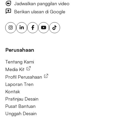
Jadwalkan panggilan video
iklan visibilitas merek luar ruang, iklan papan reklame
bertarget, layar iklan digital, iklan papan reklame urban, iklan
Berikan ulasan di Google
ooh yang dipicu cuaca, papan reklame sensor gerak,
solusi ooh fleksibel, iklan luar ruang berkelanjutan, papan
reklame energi terbarukan, papan reklame tenaga surya,
ooh untuk bisnis kecil, aktivasi merek luar ruang.
Tanya Jawab
Perusahaan
Tentang Kami
Tentang Kami
Media Kit
Profil Perusahaan
Laporan Tren
Kontak
Pratinjau Desain
Pusat Bantuan
Unggah Desain