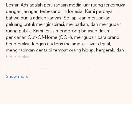
Lestari Ads adalah perusahaan media luar ruang terkemuka
dengan jaringan terbesar di Indonesia. Kami percaya
bahwa dunia adalah kanvas. Setiap iklan merupakan
peluang untuk menginspirasi, melibatkan, dan mengubah
ruang publik. Kami terus mendorong batasan dalam
periklanan Out-Of-Home (OOH), mengubah cara brand
berinteraksi dengan audiens melampaui layar digital,
menghadirkan cerita di tempat orang hidup, bergerak, dan
berinteraksi.
Agency iklan OOH terpercaya se-Indonesia
Show more
Lestari Ads Agency berupaya menyediakan spot iklan
terbaik untuk promosi brand anda dan menciptakan narasi
yang menarik atensi imajinasi banyak orang. Spesialisasi
kami dalam memberikan spot iklan strategis dan format
inovatif memastikan pesan anda tidak hanya menjangkau,
namun beresonansi dengan audiens yang beragam dan
luas. Dengan pengalaman kami, kami akan memberikan
pengalaman beriklan terbaik dan menyediakan spot