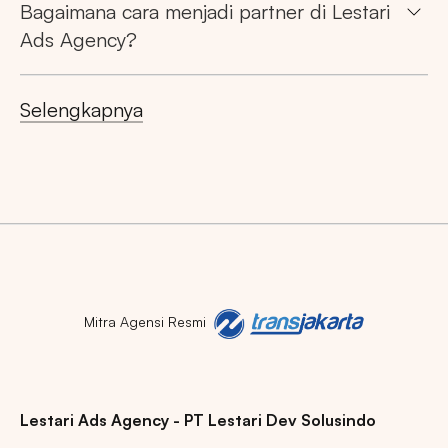
Bagaimana cara menjadi partner di Lestari
Market populer
Ads Agency?
DKI JAKARTA
BALI
SUMATERA UTARA
JAWA TENGAH
RIAU
JAWA BARAT
Selengkapnya
Mitra Agensi Resmi
Lestari Ads Agency - PT Lestari Dev Solusindo