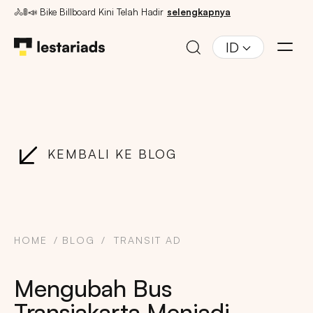
🚴🚦📣 Bike Billboard Kini Telah Hadir
selengkapnya
ID
KEMBALI KE BLOG
HOME
BLOG
TRANSIT AD
Mengubah Bus
Transjakarta Menjadi