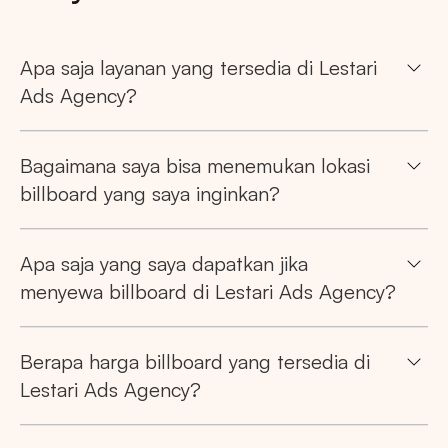
Apa saja layanan yang tersedia di Lestari
Ads Agency?
Bagaimana saya bisa menemukan lokasi
billboard yang saya inginkan?
Pencarian
Apa saja yang saya dapatkan jika
Tips: Pilih
Semua Provinsi
untuk melihat
menyewa billboard di Lestari Ads Agency?
semua titik iklan kami
Berapa harga billboard yang tersedia di
Lestari Ads Agency?