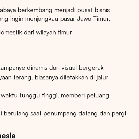
urabaya berkembang menjadi pusat bisnis
d yang ingin menjangkau pasar Jawa Timur.
mestik dari wilayah timur
kampanye dinamis dan visual bergerak
an terang, biasanya diletakkan di jalur
Pencarian
 waktu tunggu tinggi, memberi peluang
i berulang saat penumpang datang dan pergi
Pilih
Semua Provinsi
untuk melihat semua titik ikl
nesia