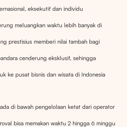
rnasional, eksekutif dan individu
rung meluangkan waktu lebih banyak di
ARTA
BALI
SUMATERA UTARA
JAWA TENGAH
ang prestisius memberi nilai tambah bagi
 bandara cenderung eksklusif, sehingga
suk ke pusat bisnis dan wisata di Indonesia
rada di bawah pengelolaan ketat dari operator
proval bisa memakan waktu 2 hingga 6 minggu