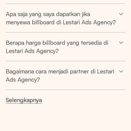
Apa saja yang saya dapatkan jika
menyewa billboard di Lestari Ads Agency?
Berapa harga billboard yang tersedia di
Lestari Ads Agency?
Pencarian
Bagaimana cara menjadi partner di Lestari
Tips: Pilih
Semua Provinsi
untuk melihat
Ads Agency?
semua titik iklan kami
Selengkapnya
Market populer