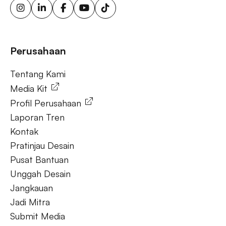
reklame energi terbarukan, papan reklame tenaga surya,
ooh untuk bisnis kecil, aktivasi merek luar ruang.
Tanya Jawab
Perusahaan
Tentang Kami
Tentang Kami
Media Kit
Profil Perusahaan
Laporan Tren
Kontak
Pratinjau Desain
Pusat Bantuan
Unggah Desain
Jangkauan
Jadi Mitra
Submit Media