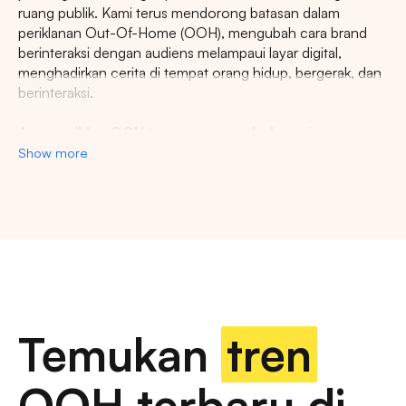
ruang publik. Kami terus mendorong batasan dalam
periklanan Out-Of-Home (OOH), mengubah cara brand
berinteraksi dengan audiens melampaui layar digital,
menghadirkan cerita di tempat orang hidup, bergerak, dan
berinteraksi.
Agency iklan OOH terpercaya se-Indonesia
Show more
Lestari Ads Agency berupaya menyediakan spot iklan
terbaik untuk promosi brand anda dan menciptakan narasi
yang menarik atensi imajinasi banyak orang. Spesialisasi
kami dalam memberikan spot iklan strategis dan format
inovatif memastikan pesan anda tidak hanya menjangkau,
namun beresonansi dengan audiens yang beragam dan
luas. Dengan pengalaman kami, kami akan memberikan
pengalaman beriklan terbaik dan menyediakan spot
strategis di kota-kota besar di Indonesia.
Temukan
tren
Temukan billboard berkualitas dengan berbagai
OOH terbaru di
pilihan ukuran dan dimensi