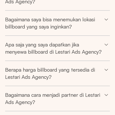
Ads Agency?
Bagaimana saya bisa menemukan lokasi
billboard yang saya inginkan?
Pencarian
Apa saja yang saya dapatkan jika
menyewa billboard di Lestari Ads Agency?
Tips: Pilih
Semua Provinsi
untuk melihat
semua titik iklan kami
Berapa harga billboard yang tersedia di
Lestari Ads Agency?
Bagaimana cara menjadi partner di Lestari
Ads Agency?
Market populer
DKI JAKARTA
BALI
SUMATERA UTARA