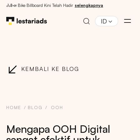
🚴🚦📣 Bike Billboard Kini Telah Hadir
selengkapnya
ID
KEMBALI KE BLOG
HOME
BLOG
OOH
Mengapa OOH Digital
sangat efektif untuk