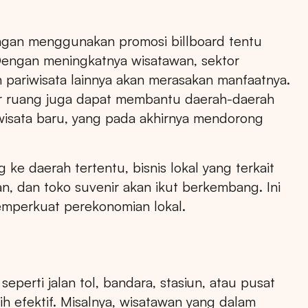
ngan menggunakan promosi billboard tentu
Dengan meningkatnya wisatawan, sektor
an pariwisata lainnya akan merasakan manfaatnya.
ARTA
BALI
SUMATERA UTARA
JAWA TENGAH
 luar ruang juga dapat membantu daerah-daerah
 wisata baru, yang pada akhirnya mendorong
 ke daerah tertentu, bisnis lokal yang terkait
n, dan toko suvenir akan ikut berkembang. Ini
mperkuat perekonomian lokal.
 seperti jalan tol, bandara, stasiun, atau pusat
h efektif. Misalnya, wisatawan yang dalam