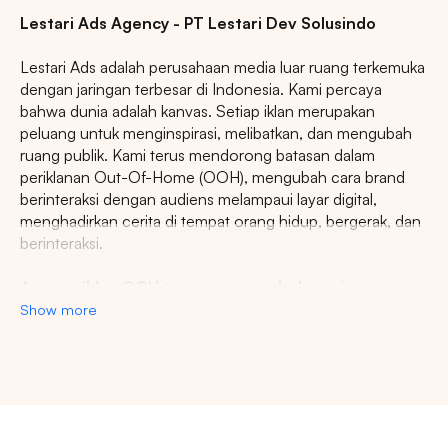
Lestari Ads Agency - PT Lestari Dev Solusindo
Lestari Ads adalah perusahaan media luar ruang terkemuka
dengan jaringan terbesar di Indonesia. Kami percaya
bahwa dunia adalah kanvas. Setiap iklan merupakan
peluang untuk menginspirasi, melibatkan, dan mengubah
ruang publik. Kami terus mendorong batasan dalam
periklanan Out-Of-Home (OOH), mengubah cara brand
berinteraksi dengan audiens melampaui layar digital,
menghadirkan cerita di tempat orang hidup, bergerak, dan
berinteraksi.
Agency iklan OOH terpercaya se-Indonesia
Show more
Lestari Ads Agency berupaya menyediakan spot iklan
terbaik untuk promosi brand anda dan menciptakan narasi
yang menarik atensi imajinasi banyak orang. Spesialisasi
kami dalam memberikan spot iklan strategis dan format
inovatif memastikan pesan anda tidak hanya menjangkau,
namun beresonansi dengan audiens yang beragam dan