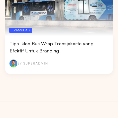
Pencarian
Tips: Pilih
Semua Provinsi
untuk melihat
semua titik iklan kami
TRANSIT AD
Tips Iklan Bus Wrap Transjakarta yang
Efektif Untuk Branding
BY SUPERADMIN
Market populer
DKI JAKARTA
BALI
SUMATERA UTARA
JAWA TENGAH
RIAU
JAWA BARAT