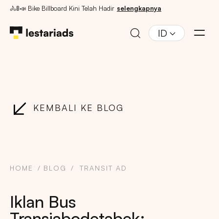
🚴🚦📣 Bike Billboard Kini Telah Hadir
selengkapnya
ID
KEMBALI KE BLOG
HOME
BLOG
TRANSIT AD
Iklan Bus
Transjabodetabek: