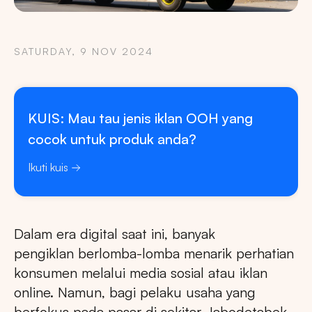
SATURDAY, 9 NOV 2024
KUIS: Mau tau jenis iklan OOH yang
cocok untuk produk anda?
Ikuti kuis
Dalam era digital saat ini, banyak
pengiklan berlomba-lomba menarik perhatian
konsumen melalui media sosial atau iklan
online. Namun, bagi pelaku usaha yang
berfokus pada pasar di sekitar Jabodetabek,