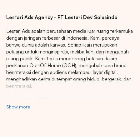
Lestari Ads Agency - PT Lestari Dev Solusindo
Lestari Ads adalah perusahaan media luar ruang terkemuka
dengan jaringan terbesar di Indonesia. Kami percaya
bahwa dunia adalah kanvas. Setiap iklan merupakan
peluang untuk menginspirasi, melibatkan, dan mengubah
ruang publik. Kami terus mendorong batasan dalam
periklanan Out-Of-Home (OOH), mengubah cara brand
berinteraksi dengan audiens melampaui layar digital,
menghadirkan cerita di tempat orang hidup, bergerak, dan
berinteraksi.
Agency iklan OOH terpercaya se-Indonesia
Show more
Lestari Ads Agency berupaya menyediakan spot iklan
terbaik untuk promosi brand anda dan menciptakan narasi
yang menarik atensi imajinasi banyak orang. Spesialisasi
kami dalam memberikan spot iklan strategis dan format